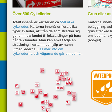
Över 500 Cykelleder
Grus eller as
Totalt innehåller kartserien ca
550 olika
Kartorna inneh
cykelleder
. Kartorna innehåller flera olika
beläggning: asf
typer av leder, allt från de som sträcker sig
grus streckad l
genom hela landet till lokala slingor på bara
om leden är sky
några kilometer. Man kan enkelt följa en
(röd/gul).
sträckning i kartan med hjälp av namn
utmed lederna.
Läs mer info om
cykellederna och vägarna de går utmed här.