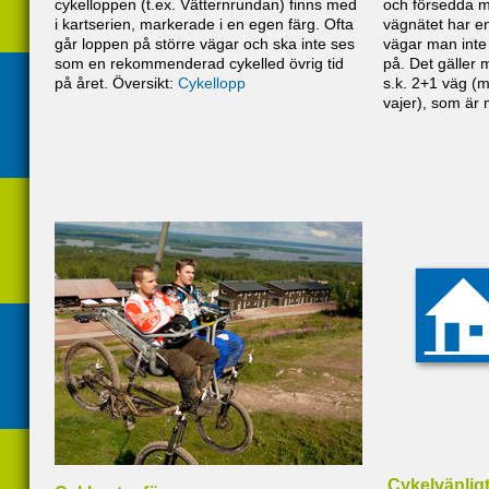
cykelloppen (t.ex. Vätternrundan) finns med
och försedda 
i kartserien, markerade i en egen färg. Ofta
vägnätet har en
går loppen på större vägar och ska inte ses
vägar man inte 
som en rekommenderad cykelled övrig tid
på. Det gäller 
på året. Översikt:
Cykellopp
s.k. 2+1 väg (m
vajer), som är
Cykelvänlig