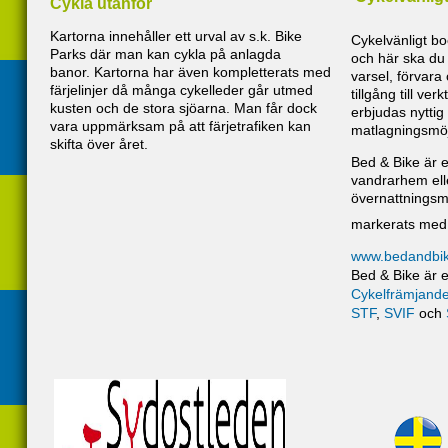
Cykla utanför
Kartorna innehåller ett urval av s.k. Bike
Cykelvänligt 
Parks där man kan cykla på anlagda
och här ska du
banor. Kartorna har även kompletterats med
varsel, förvara 
färjelinjer då många cykelleder går utmed
tillgång till ver
kusten och de stora sjöarna. Man får dock
erbjudas nyttig 
vara uppmärksam på att färjetrafiken kan
matlagningsmöj
skifta över året.
Bed & Bike är et
vandrarhem ell
övernattningsmö
markerats me
www.bedandbik
Bed & Bike är 
Cykelfrämjande
STF
,
SVIF
och