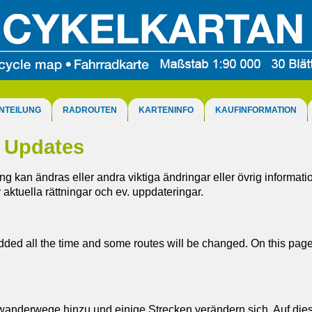
NTEILUNG
RADROUTEN
KARTENINFO
KAUFINFORMATION
- Updates
ing kan ändras eller andra viktiga ändringar eller övrig informat
aktuella rättningar och ev. uppdateringar.
dded all the time and some routes will be changed. On this pag
nderwege hinzu und einige Strecken verändern sich. Auf dies