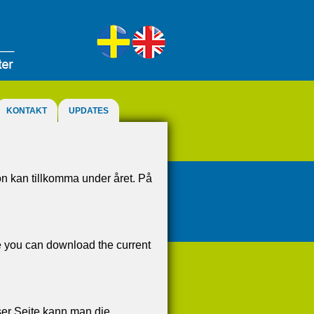
KONTAKT
UPDATES
ion kan tillkomma under året. På
e you can download the current
er Seite kann man die