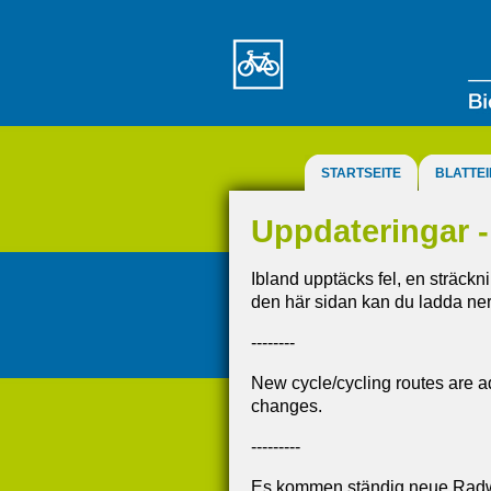
STARTSEITE
BLATTEI
Uppdateringar 
Ibland upptäcks fel, en sträckn
den här sidan kan du ladda ner 
--------
New cycle/cycling routes are a
changes.
---------
Es kommen ständig neue Radwa